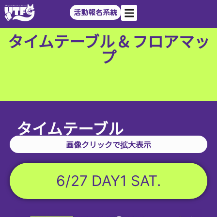
活動報名系統
タイムテーブル & フロアマッ
プ
タイムテーブル
画像クリックで拡大表示
6/27 DAY1 SAT.