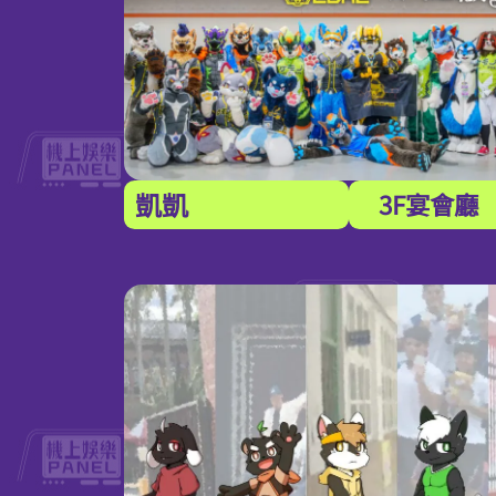
凱凱
3F宴會廳