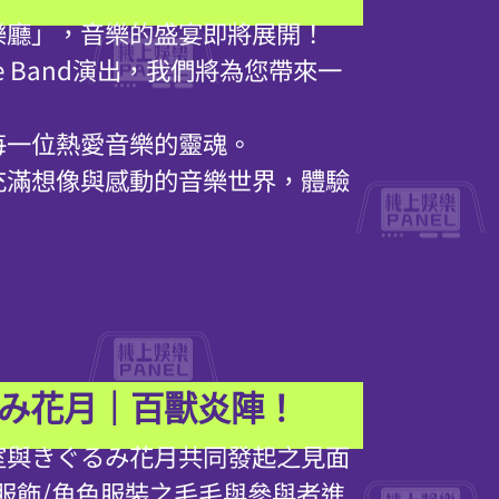
樂廳」，音樂的盛宴即將展開！
e Band演出，我們將為您帶來一
。
每一位熱愛音樂的靈魂。
充滿想像與感動的音樂世界，體驗
きぐるみ花月｜百獸炎陣！
作室與きぐるみ花月共同發起之見面
服飾/角色服裝之毛毛與參與者進