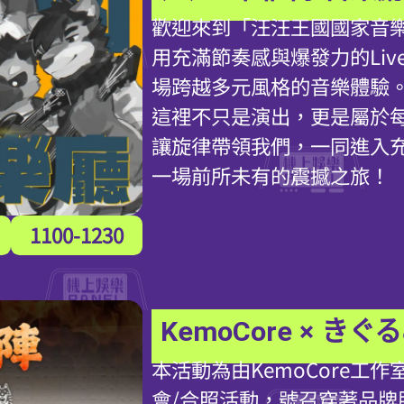
歡迎來到「汪汪王國國家音
用充滿節奏感與爆發力的Liv
場跨越多元風格的音樂體驗
這裡不只是演出，更是屬於
讓旋律帶領我們，一同進入
一場前所未有的震撼之旅！
1100-1230
KemoCore × 
本活動為由KemoCore工
會/合照活動，號召穿著品牌