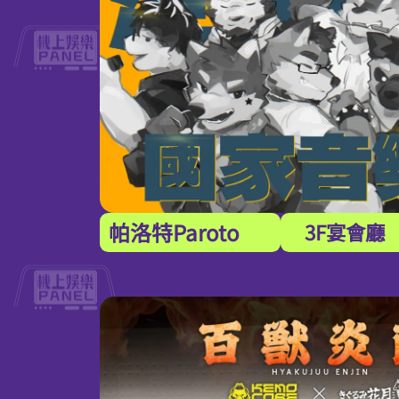
帕洛特Paroto
3F宴會廳