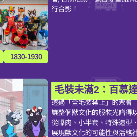
行合影！
1830-1930
毛裝未滿2：百慕
透過「全毛裝禁止」的聚會
讓整個獸文化的服裝光譜得
從曝肉、小半套、特殊造型
展現獸文化的可能性與活絡