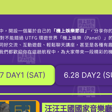
中，開設一個屬於自己的
「機上娛樂節目」
，分享你
對不能錯過 UTFG 環遊世界「機上娛樂（Panel）
同好交流、互動遊戲、輕鬆聊天講座，甚至是各種有
我們都歡迎你在這趟航程中，為大家帶來一段精彩的
7 DAY1 (SAT)
6.28 DAY2 (
汪汪王國國家音樂廳