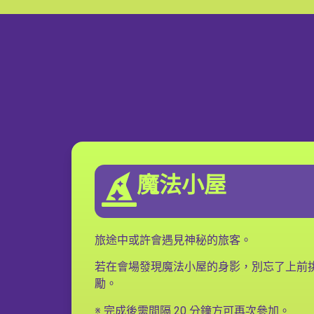
魔法小屋
旅途中或許會遇見神秘的旅客。
若在會場發現魔法小屋的身影，別忘了上前
勵。
※ 完成後需間隔 20 分鐘方可再次參加。